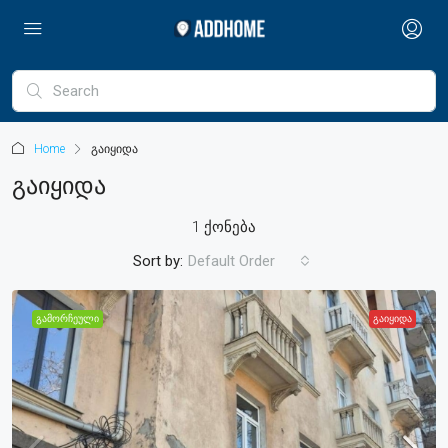
Home
გაიყიდა
Გაიყიდა
1 ქონება
Sort by:
Default Order
ᲒᲐᲛᲝᲠᲩᲔᲣᲚᲘ
ᲒᲐᲘᲧᲘᲓᲐ