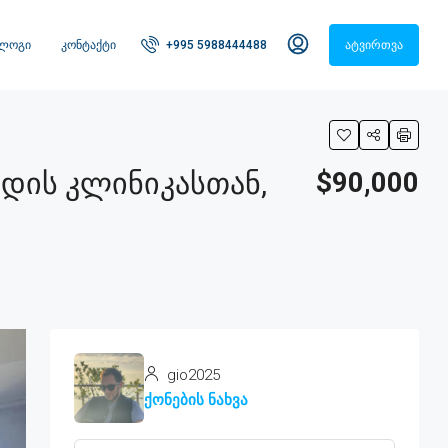
ᲚᲝᲒᲘ
ᲙᲝᲜᲢᲐᲥᲢᲘ
+995 5988444488
ᲐᲢᲕᲘᲠᲗᲕᲐ
ედის Კლინიკასთან,
$90,000
gio2025
ქონების ნახვა