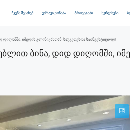
ᲩᲕᲔᲜᲡ ᲨᲔᲡᲐᲮᲔᲑ
ᲣᲫᲠᲐᲕᲘ ᲥᲝᲜᲔᲑᲐ
ᲞᲠᲝᲔᲥᲢᲔᲑᲘ
ᲡᲔᲠᲕᲘᲡᲔᲑᲘ
Ბ
დ დიღომში, იმედის კლინიკასთან, საუკეთესოა საინვესტიციოდ!
ებლით Ბინა, Დიდ Დიღომში, Იმ