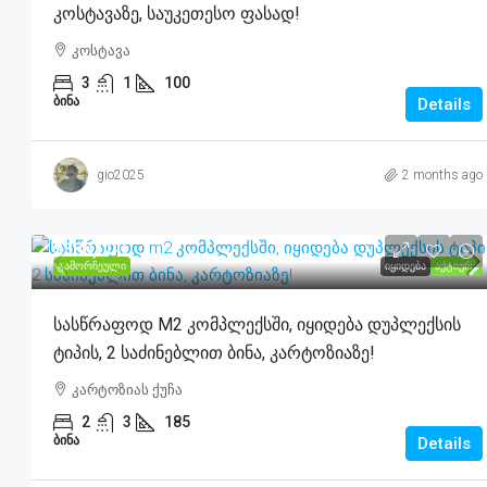
Კოსტავაზე, Საუკეთესო Ფასად!
კოსტავა
3
1
100
ᲑᲘᲜᲐ
Details
gio2025
2 months ago
$380,000
ᲒᲐᲛᲝᲠᲩᲔᲣᲚᲘ
ᲘᲧᲘᲓᲔᲑᲐ
ᲐᲥᲢᲘᲣᲠᲘ
Სასწრაფოდ M2 Კომპლექსში, Იყიდება Დუპლექსის
Ტიპის, 2 Საძინებლით Ბინა, Კარტოზიაზე!
კარტოზიას ქუჩა
2
3
185
ᲑᲘᲜᲐ
Details