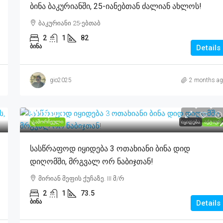
Ბინა Ბაკურიანში, 25-Იანებთან Ძალიან Ახლოს!
ბაკურიანი 25-ებთაბ
2
1
82
ᲑᲘᲜᲐ
Details
gio2025
2 months ag
$110,000
ᲒᲐᲛᲝᲠᲩᲔᲣᲚᲘ
ᲘᲧᲘᲓᲔᲑᲐ
ᲐᲥᲢᲘᲣᲠ
Სასწრაფოდ Იყიდება 3 Ოთახიანი Ბინა Დიდ
Დიღომში, Მრგვალ Ორ Ნაბიჯთან!
მირიან მეფის ქუჩაზე. III მ/რ
2
1
73.5
ᲑᲘᲜᲐ
Details