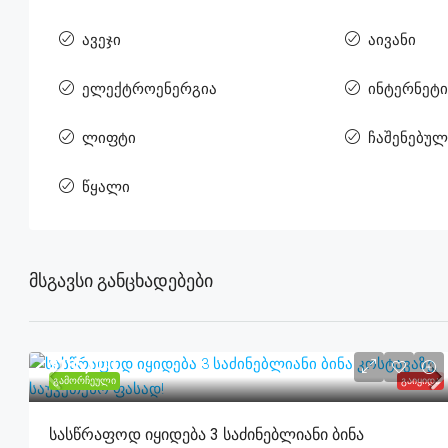
ავეჯი
აივანი
ელექტროენერგია
ინტერნეტი
ლიფტი
ჩაშენებუ
წყალი
Მსგავსი Განცხადებები
$185,000
ᲒᲐᲛᲝᲠᲩᲔᲣᲚᲘ
ᲒᲐᲘᲧᲘᲓᲐ
Სასწრაფოდ Იყიდება 3 Საძინებლიანი Ბინა