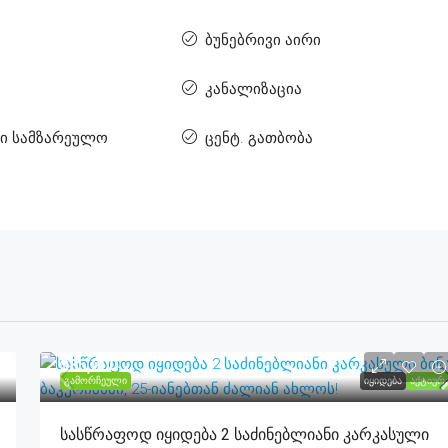
ბუნებრივი აირი
კანალიზაცია
ლი სამზარეულო
ცენტ. გათბობა
$85,000
ᲒᲐᲛᲝᲠᲩᲔᲣᲚᲘ
ᲘᲧᲘᲓᲔᲑᲐ
ᲐᲥᲢᲘᲣᲠ
Სასწრაფოდ Იყიდება 2 Საძინებლიანი Კარკასული