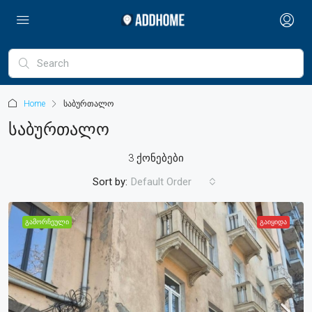
Home
საბურთალო
Საბურთალო
3 ქონებები
Sort by:
Default Order
ᲒᲐᲛᲝᲠᲩᲔᲣᲚᲘ
ᲒᲐᲘᲧᲘᲓᲐ