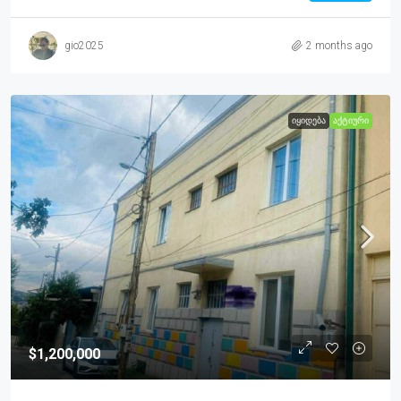
gio2025
2 months ago
ᲘᲧᲘᲓᲔᲑᲐ
ᲐᲥᲢᲘᲣᲠᲘ
$1,200,000