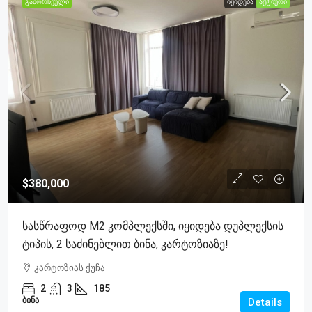
ᲒᲐᲛᲝᲠᲩᲔᲣᲚᲘ
ᲘᲧᲘᲓᲔᲑᲐ
ᲐᲥᲢᲘᲣᲠᲘ
$380,000
Სასწრაფოდ M2 Კომპლექსში, Იყიდება Დუპლექსის
Ტიპის, 2 Საძინებლით Ბინა, Კარტოზიაზე!
კარტოზიას ქუჩა
2
3
185
ᲑᲘᲜᲐ
Details